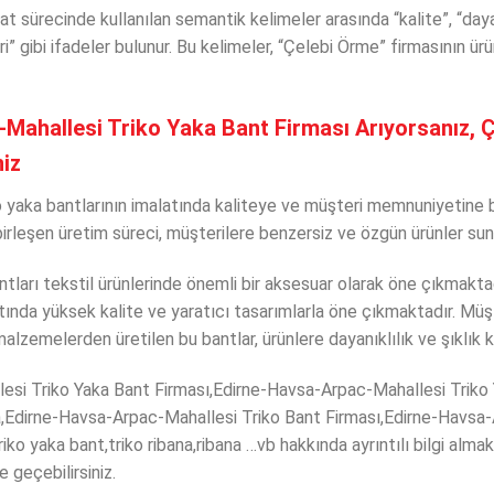
lat sürecinde kullanılan semantik kelimeler arasında “kalite”, “dayan
ri” gibi ifadeler bulunur. Bu kelimeler, “Çelebi Örme” firmasının ürü
Mahallesi Triko Yaka Bant Firması Arıyorsanız, Ç
niz
ko yaka bantlarının imalatında kaliteye ve müşteri memnuniyetin
le birleşen üretim süreci, müşterilere benzersiz ve özgün ürünler s
ntları tekstil ürünlerinde önemli bir aksesuar olarak öne çıkmakta
atında yüksek kalite ve yaratıcı tasarımlarla öne çıkmaktadır. Müş
 malzemelerden üretilen bu bantlar, ürünlere dayanıklılık ve şıklık 
esi Triko Yaka Bant Firması,Edirne-Havsa-Arpac-Mahallesi Triko
a,Edirne-Havsa-Arpac-Mahallesi Triko Bant Firması,Edirne-Havsa-
riko yaka bant,triko ribana,ribana …vb hakkında ayrıntılı bilgi almak
e geçebilirsiniz.