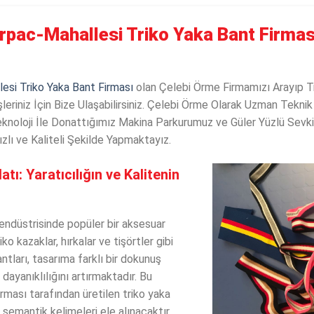
rpac-Mahallesi Triko Yaka Bant Firma
esi Triko Yaka Bant Firması
olan Çelebi Örme Firmamızı Arayıp Tr
şleriniz İçin Bize Ulaşabilirsiniz. Çelebi Örme Olarak Uzman Teknik
eknoloji İle Donattığımız Makina Parkurumuz ve Güler Yüzlü Sevkiy
ızlı ve Kaliteli Şekilde Yapmaktayız.
tı: Yaratıcılığın ve Kalitenin
l endüstrisinde popüler bir aksesuar
iko kazaklar, hırkalar ve tişörtler gibi
ntları, tasarıma farklı bir dokunuş
 dayanıklılığını artırmaktadır. Bu
rması tarafından üretilen triko yaka
 semantik kelimeleri ele alınacaktır.