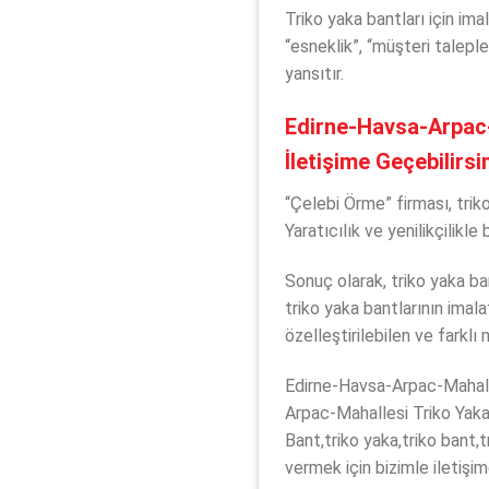
Triko yaka bantları için ima
“esneklik”, “müşteri taleple
yansıtır.
Edirne-Havsa-Arpac-
İletişime Geçebilirsi
“Çelebi Örme” firması, tri
Yaratıcılık ve yenilikçilik
Sonuç olarak, triko yaka ba
triko yaka bantlarının imal
özelleştirilebilen ve farklı
Edirne-Havsa-Arpac-Mahall
Arpac-Mahallesi Triko Yak
Bant,triko yaka,triko bant,t
vermek için bizimle iletişim