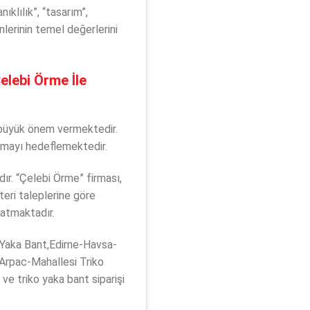
ıklılık”, “tasarım”,
nlerinin temel değerlerini
elebi Örme İle
e büyük önem vermektedir.
unmayı hedeflemektedir.
dır. “Çelebi Örme” firması,
teri taleplerine göre
katmaktadır.
 Yaka Bant,Edirne-Havsa-
Arpac-Mahallesi Triko
 ve triko yaka bant siparişi