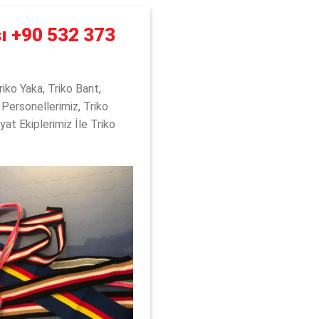
sı
+90 532 373
iko Yaka, Triko Bant,
 Personellerimiz, Triko
at Ekiplerimiz İle Triko