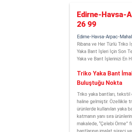
Edirne-Havsa-A
26 99
Edirne-Havsa-Arpac-Mahall
Ribana ve Her Türlü Triko İ
Yaka Bant İşleri İçin Son T
Yaka ve Bant İşlerinizi En H
Triko Yaka Bant İmala
Buluştuğu Nokta
Triko yaka bantları, teksti
haline gelmiştir. Özellikle tr
ürünlerde kullanılan yaka ba
katmanın yanı sıra ürünlerin
makalede, “Çelebi Örme” fi
bantlarının imalat süreci ve