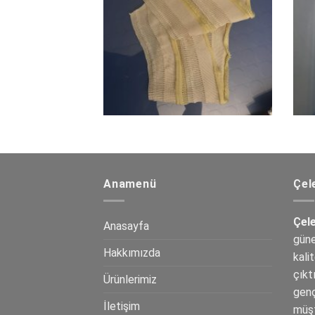
Anamenü
Çel
Çel
Anasayfa
güne
Hakkımızda
kali
çıkt
Ürünlerimiz
genç
İletişim
müş