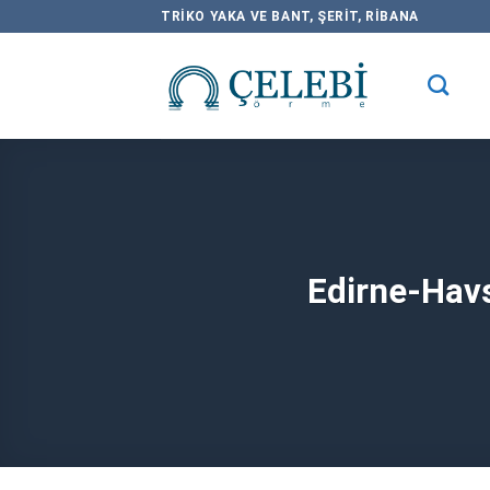
Skip
TRIKO YAKA VE BANT, ŞERIT, RIBANA
to
content
Edirne-Havs