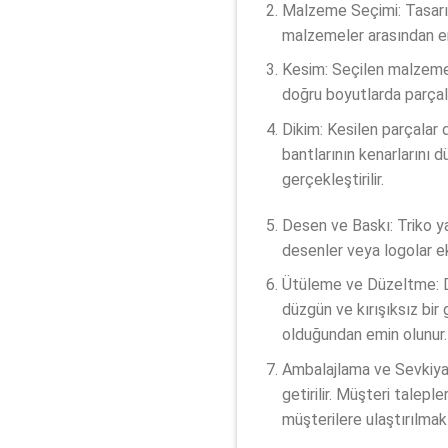
Malzeme Seçimi: Tasarım
malzemeler arasından en 
Kesim: Seçilen malzeme,
doğru boyutlarda parçala
Dikim: Kesilen parçalar d
bantlarının kenarlarını dü
gerçekleştirilir.
Desen ve Baskı: Triko ya
desenler veya logolar ek
Ütüleme ve Düzeltme: Di
düzgün ve kırışıksız bir
olduğundan emin olunur.
Ambalajlama ve Sevkiyat
getirilir. Müşteri talepl
müşterilere ulaştırılmak 