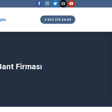
işim
0 532 373 26 99
Bant Firması