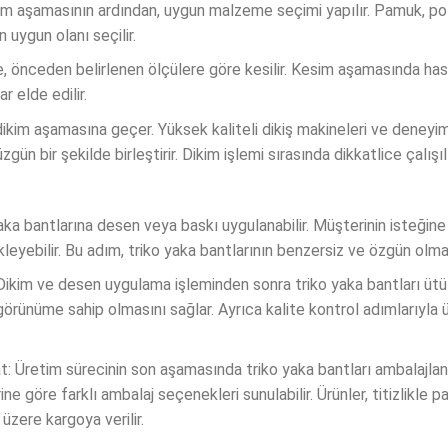
 aşamasının ardından, uygun malzeme seçimi yapılır. Pamuk, pol
uygun olanı seçilir.
 önceden belirlenen ölçülere göre kesilir. Kesim aşamasında has
r elde edilir.
ikim aşamasına geçer. Yüksek kaliteli dikiş makineleri ve deneyimli
zgün bir şekilde birleştirir. Dikim işlemi sırasında dikkatlice çalışı
ka bantlarına desen veya baskı uygulanabilir. Müşterinin isteğine b
leyebilir. Bu adım, triko yaka bantlarının benzersiz ve özgün olmas
kim ve desen uygulama işleminden sonra triko yaka bantları ütüle
 görünüme sahip olmasını sağlar. Ayrıca kalite kontrol adımlarıyla 
: Üretim sürecinin son aşamasında triko yaka bantları ambalajlanı
erine göre farklı ambalaj seçenekleri sunulabilir. Ürünler, titizlikle
üzere kargoya verilir.